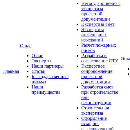
Негосударственная
экспертиза
проектной
документации
Экспертиза смет
Экспертиза
инженерных
изысканий
Расчет пожарных
О нас
рисков
О нас
Разработка и
Опы
Эксперты
согласование СТУ
Наши партнеры
Экспертное
Главная
Статьи
сопровождение
Благодарственные
проектной
письма
документации
Наши
Разработка смет
преимущества
при строительстве
или
реконструкции
Строительная
экспертиза
Оформление
исходно-
разрешительной