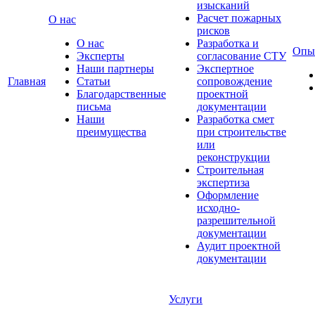
изысканий
Расчет пожарных
О нас
рисков
О нас
Разработка и
Опы
Эксперты
согласование СТУ
Наши партнеры
Экспертное
Главная
Статьи
сопровождение
Благодарственные
проектной
письма
документации
Наши
Разработка смет
преимущества
при строительстве
или
реконструкции
Строительная
экспертиза
Оформление
исходно-
разрешительной
документации
Аудит проектной
документации
Услуги