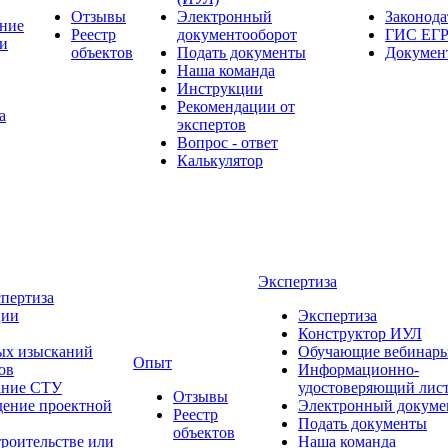
Отзывы
Электронный
Законода
ние
Реестр
документооборот
ГИС ЕГР
и
объектов
Подать документы
Докумен
Наша команда
Инструкции
Рекомендации от
а
экспертов
Вопрос - ответ
Калькулятор
Экспертиза
спертиза
ции
Экспертиза
Конструктор ИУЛ
ых изысканий
Обучающие вебинар
Опыт
ов
Информационно-
вание СТУ
удостоверяющий лис
Отзывы
дение проектной
Электронный докуме
Реестр
Подать документы
объектов
троительстве или
Наша команда