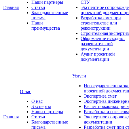
Наши партнеры
СТУ
Главная
Статьи
Экспертное сопровожде
Благодарственные
проектной документаци
письма
Разработка смет при
Наши
строительстве или
преимущества
реконструкции
Строительная экспертиз
Оформление исходно-
разрешительной
документации
Аудит проектной
документации
Услуги
Негосударственная эк
проектной документа
О нас
Экспертиза смет
О нас
Экспертиза инженерн
Эксперты
Расчет пожарных риск
Наши партнеры
Разработка и согласо
Главная
Статьи
Экспертное сопровож
Благодарственные
документации
письма
Разработка смет при с