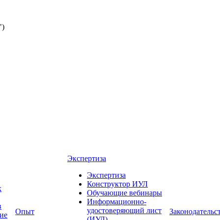
")
Экспертиза
Экспертиза
Конструктор ИУЛ
х
Обучающие вебинары
Информационно-
в
удостоверяющий лист
Опыт
Законодательс
ние
(ИУЛ)