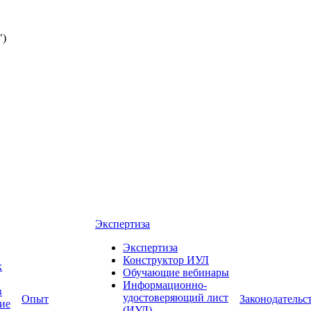
")
Экспертиза
Экспертиза
Конструктор ИУЛ
х
Обучающие вебинары
Информационно-
в
удостоверяющий лист
Опыт
Законодательс
ние
(ИУЛ)