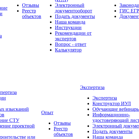
Отзывы
Электронный
Законода
ние
Реестр
документооборот
ГИС ЕГР
и
объектов
Подать документы
Докумен
Наша команда
Инструкции
Рекомендации от
а
экспертов
Вопрос - ответ
Калькулятор
Экспертиза
спертиза
ции
Экспертиза
Конструктор ИУЛ
ых изысканий
Обучающие вебинар
Опыт
ов
Информационно-
вание СТУ
удостоверяющий лис
Отзывы
дение проектной
Электронный докуме
Реестр
Подать документы
объектов
троительстве или
Наша команда