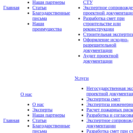
Наши партнеры
СТУ
Главная
Статьи
Экспертное сопровожде
Благодарственные
проектной документаци
письма
Разработка смет при
Наши
строительстве или
преимущества
реконструкции
Строительная экспертиз
Оформление исходно-
разрешительной
документации
Аудит проектной
документации
Услуги
Негосударственная эк
проектной документа
О нас
Экспертиза смет
О нас
Экспертиза инженерн
Эксперты
Расчет пожарных риск
Наши партнеры
Разработка и согласо
Главная
Статьи
Экспертное сопровож
Благодарственные
документации
письма
Разработка смет при с