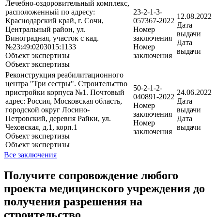
Лечебно-оздоровительный комплекс,
расположенный по адресу:
23-2-1-3-
12.08.2022
Краснодарский край, г. Сочи,
057367-2022
Дата
Центральный район, ул.
Номер
выдачи
Виноградная, участок с кад.
заключения
Дата
№23:49:0203015:1133
Номер
выдачи
Объект экспертизы
заключения
Объект экспертизы
Реконструкция реабилитационного
центра "Три сестры". Строительство
50-2-1-2-
пристройки корпуса №1. Почтовый
24.06.2022
040891-2022
адрес: Россия, Московская область,
Дата
Номер
городской округ Лосино-
выдачи
заключения
Петровский, деревня Райки, ул.
Дата
Номер
Чеховская, д.1, корп.1
выдачи
заключения
Объект экспертизы
Объект экспертизы
Все заключения
Получите сопровождение любого
проекта медицинского учреждения до
получения разрешения на
строительство