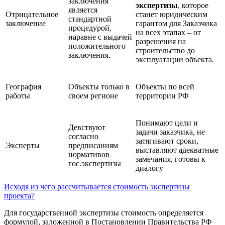
заключения
экспертизы
, которое
является
Отрицательное
станет юридическим
стандартной
заключение
гарантом для Заказчика
процедурой,
на всех этапах – от
наравне с выдачей
разрешения на
положительного
строительство до
заключения.
эксплуатации объекта.
География
Объекты только в
Объекты по всей
работы
своем регионе
территории РФ
Понимают цели и
Девствуют
задачи заказчика, не
согласно
затягивают сроки,
Эксперты
предписаниям
выставляют адекватные
нормативов
замечания, готовы к
гос.экспертизы
диалогу
Исходя из чего рассчитывается стоимость экспертизы
проекта?
Для государственной экспертизы стоимость определяется
формулой, заложенной в Постановлении Правительства РФ