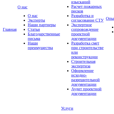
изысканий
Расчет пожарных
О нас
рисков
О нас
Разработка и
Опы
Эксперты
согласование СТУ
Наши партнеры
Экспертное
Главная
Статьи
сопровождение
Благодарственные
проектной
письма
документации
Наши
Разработка смет
преимущества
при строительстве
или
реконструкции
Строительная
экспертиза
Оформление
исходно-
разрешительной
документации
Аудит проектной
документации
Услуги