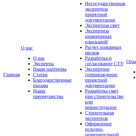
Негосударственная
экспертиза
проектной
документации
Экспертиза смет
Экспертиза
инженерных
изысканий
Расчет пожарных
О нас
рисков
О нас
Разработка и
Опы
Эксперты
согласование СТУ
Наши партнеры
Экспертное
Главная
Статьи
сопровождение
Благодарственные
проектной
письма
документации
Наши
Разработка смет
преимущества
при строительстве
или
реконструкции
Строительная
экспертиза
Оформление
исходно-
разрешительной