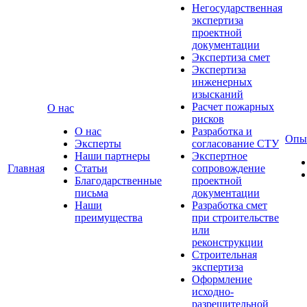
Негосударственная
экспертиза
проектной
документации
Экспертиза смет
Экспертиза
инженерных
изысканий
Расчет пожарных
О нас
рисков
О нас
Разработка и
Опы
Эксперты
согласование СТУ
Наши партнеры
Экспертное
Главная
Статьи
сопровождение
Благодарственные
проектной
письма
документации
Наши
Разработка смет
преимущества
при строительстве
или
реконструкции
Строительная
экспертиза
Оформление
исходно-
разрешительной