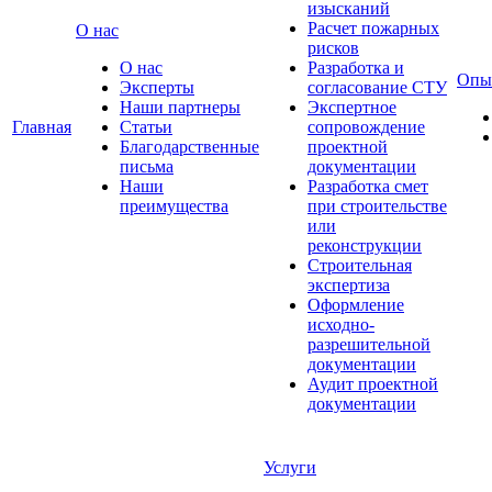
изысканий
Расчет пожарных
О нас
рисков
О нас
Разработка и
Опы
Эксперты
согласование СТУ
Наши партнеры
Экспертное
Главная
Статьи
сопровождение
Благодарственные
проектной
письма
документации
Наши
Разработка смет
преимущества
при строительстве
или
реконструкции
Строительная
экспертиза
Оформление
исходно-
разрешительной
документации
Аудит проектной
документации
Услуги