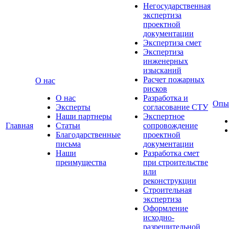
Негосударственная
экспертиза
проектной
документации
Экспертиза смет
Экспертиза
инженерных
изысканий
Расчет пожарных
О нас
рисков
О нас
Разработка и
Опы
Эксперты
согласование СТУ
Наши партнеры
Экспертное
Главная
Статьи
сопровождение
Благодарственные
проектной
письма
документации
Наши
Разработка смет
преимущества
при строительстве
или
реконструкции
Строительная
экспертиза
Оформление
исходно-
разрешительной