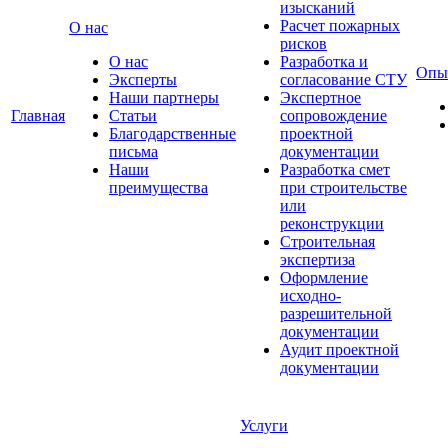
изысканий
Расчет пожарных
О нас
рисков
О нас
Разработка и
Опы
Эксперты
согласование СТУ
Наши партнеры
Экспертное
Главная
Статьи
сопровождение
Благодарственные
проектной
письма
документации
Наши
Разработка смет
преимущества
при строительстве
или
реконструкции
Строительная
экспертиза
Оформление
исходно-
разрешительной
документации
Аудит проектной
документации
Услуги