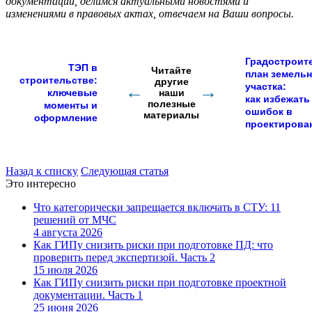
документации, делимся актуальными новостями и
изменениями в правовых актах, отвечаем на Ваши вопросы.
Градостроит
ТЭП в
Читайте
план земельн
строительстве:
другие
участка:
←
→
ключевые
наши
как избежать
полезные
моменты и
ошибок в
материалы
оформление
проектирова
Назад к списку
Следующая статья
Это интересно
Что категорически запрещается включать в СТУ: 11
решений от МЧС
4 августа 2026
Как ГИПу снизить риски при подготовке ПД: что
проверить перед экспертизой. Часть 2
15 июля 2026
Как ГИПу снизить риски при подготовке проектной
документации. Часть 1
25 июня 2026